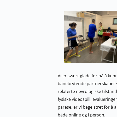
Vi er svært glade for nå å kun
banebrytende partnerskapet s
relaterte nevrologiske tilstan
fysiske videospill, evalueringe
parese, er vi begeistret for å 
både online og i person.