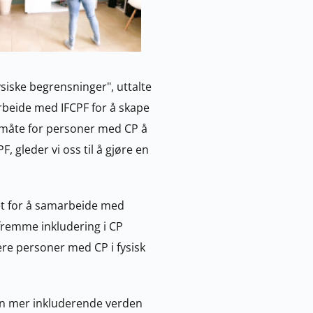
ysiske begrensninger", uttalte 
arbeide med IFCPF for å skape 
 måte for personer med CP å 
gleder vi oss til å gjøre en 
Sam Turner, administrerende direktør/generalsekretær i IFCPF, bemerket: "Vi er begeistret for å samarbeide med 
fremme inkludering i CP 
re personer med CP i fysisk 
en mer inkluderende verden 